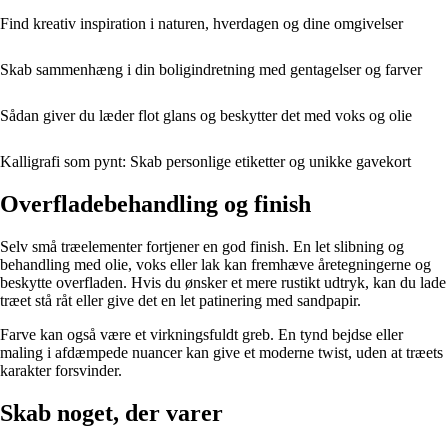
Find kreativ inspiration i naturen, hverdagen og dine omgivelser
Skab sammenhæng i din boligindretning med gentagelser og farver
Sådan giver du læder flot glans og beskytter det med voks og olie
Kalligrafi som pynt: Skab personlige etiketter og unikke gavekort
Overfladebehandling og finish
Selv små træelementer fortjener en god finish. En let slibning og
behandling med olie, voks eller lak kan fremhæve åretegningerne og
beskytte overfladen. Hvis du ønsker et mere rustikt udtryk, kan du lade
træet stå råt eller give det en let patinering med sandpapir.
Farve kan også være et virkningsfuldt greb. En tynd bejdse eller
maling i afdæmpede nuancer kan give et moderne twist, uden at træets
karakter forsvinder.
Skab noget, der varer