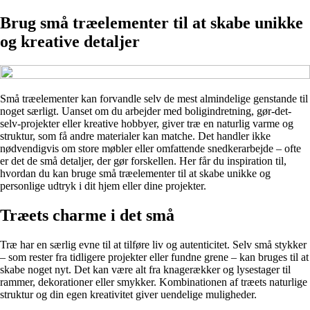
Brug små træelementer til at skabe unikke
og kreative detaljer
Små træelementer kan forvandle selv de mest almindelige genstande til
noget særligt. Uanset om du arbejder med boligindretning, gør-det-
selv-projekter eller kreative hobbyer, giver træ en naturlig varme og
struktur, som få andre materialer kan matche. Det handler ikke
nødvendigvis om store møbler eller omfattende snedkerarbejde – ofte
er det de små detaljer, der gør forskellen. Her får du inspiration til,
hvordan du kan bruge små træelementer til at skabe unikke og
personlige udtryk i dit hjem eller dine projekter.
Træets charme i det små
Træ har en særlig evne til at tilføre liv og autenticitet. Selv små stykker
– som rester fra tidligere projekter eller fundne grene – kan bruges til at
skabe noget nyt. Det kan være alt fra knagerækker og lysestager til
rammer, dekorationer eller smykker. Kombinationen af træets naturlige
struktur og din egen kreativitet giver uendelige muligheder.