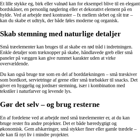
Et lille stykke eg, birk eller valnød kan for eksempel blive til en elegant
bordskåner, en personlig nøglering eller et dekorativt element på en
hylde. Ved at arbejde med kontraster – fx mellem slebet og råt træ –
kan du skabe et udtryk, der både føles moderne og organisk.
Skab stemning med naturlige detaljer
Små træelementer kan bruges til at skabe en rød tråd i indretningen.
Enkle detaljer som træknopper på skabe, håndlavede greb eller små
paneler på væggen kan give rummet karakter uden at virke
overvældende.
Du kan også bruge træ som en del af borddækningen – små træskiver
som bordkort, servietringe af grene eller små træbakker til snacks. Det
giver en hyggelig og jordnær stemning, især i kombination med
tekstiler i naturfarver og levende lys.
Gør det selv – og brug resterne
En af fordelene ved at arbejde med små træelementer er, at du kan
bruge rester fra andre projekter. Det er både bæredygtigt og
økonomisk. Gem afskæringer, små stykker finer eller gamle trædele –
de kan få nyt liv i mindre projekter.