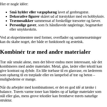
Her er nogle idéer:
Små hylder eller vægophæng
lavet af genbrugstræ.
Dekorative figurer
skåret ud af træstykker med en hobbykniv.
Træmosaikker
sammensat af forskellige træsorter og farver.
Personlige gaver
, som fx håndlavede nøgleringe, bogmærker
eller smykkeskrin.
Ved at eksperimentere med former, overflader og sammensætninger
kan du skabe noget, der både er funktionelt og æstetisk.
Kombinér træ med andre materialer
Træ står smukt alene, men det bliver endnu mere interessant, når det
kombineres med andre materialer. Metal, glas, læder eller tekstil kan
give kontrast og dybde. En lille træbase til en glasvase, en læderrem
som ophæng til en træplade eller en lampefod af træ og beton –
mulighederne er mange.
Når du arbejder med kombinationer, er det en god idé at tænke i
balance. Træets varme toner kan blødes op af kølige materialer som
stål eller glas, mens grove tekstiler kan fremhæve træets naturlige
struktur.